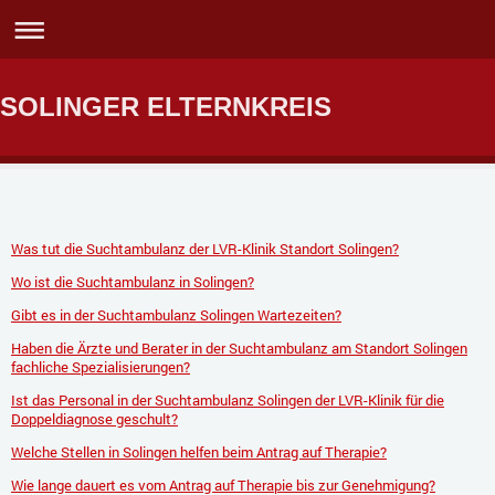
SOLINGER ELTERNKREIS
Was tut die Suchtambulanz der LVR-Klinik Standort Solingen?
Wo ist die Suchtambulanz in Solingen?
Gibt es in der Suchtambulanz Solingen Wartezeiten?
Haben die Ärzte und Berater in der Suchtambulanz am Standort Solingen
fachliche Spezialisierungen?
Ist das Personal in der Suchtambulanz Solingen der LVR-Klinik für die
Doppeldiagnose geschult?
Welche Stellen in Solingen helfen beim Antrag auf Therapie?
Wie lange dauert es vom Antrag auf Therapie bis zur Genehmigung?