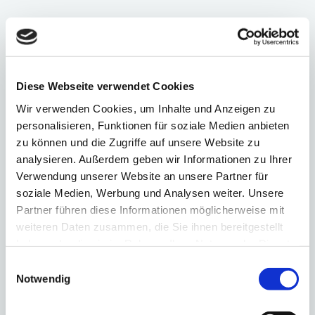
ÜBERBLICK
WIR HELFEN IHNEN
Diese Webseite verwendet Cookies
Wir verwenden Cookies, um Inhalte und Anzeigen zu
Sie sind kein Einzelfall
personalisieren, Funktionen für soziale Medien anbieten
Sie sind nicht schuld
zu können und die Zugriffe auf unsere Website zu
Sich Hilfe holen ist klug
analysieren. Außerdem geben wir Informationen zu Ihrer
und keine Schwäche
Verwendung unserer Website an unsere Partner für
soziale Medien, Werbung und Analysen weiter. Unsere
Resignieren Sie nicht
Partner führen diese Informationen möglicherweise mit
Isolieren Sie sich nicht
weiteren Daten zusammen, die Sie ihnen bereitgestellt
Ihre Veränderung bewirkt
haben oder die sie im Rahmen Ihrer Nutzung der Dienste
häufig auch eine positive
Veränderung bei Ihrem Kind
gesammelt haben.
Einwilligungsauswahl
Notwendig