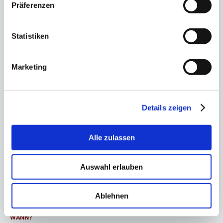
Präferenzen
Statistiken
Marketing
Details zeigen
KONTAKT
TELEFON:
Alle zulassen
+49 (0) 212-64501308
E-MAIL:
Auswahl erlauben
ElternkreisSolingen.SuP@t-online.de
Ablehnen
UNSERE TREFFEN
WANN?